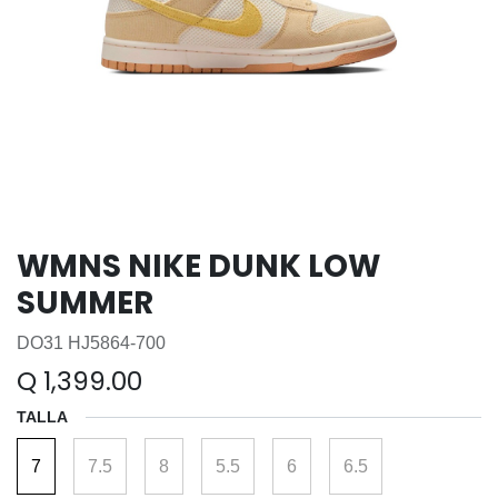
WMNS NIKE DUNK LOW
SUMMER
DO31 HJ5864-700
Q
1,399.00
TALLA
7
7.5
8
5.5
6
6.5