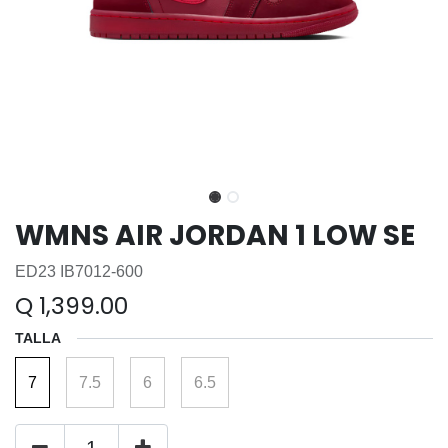
WMNS AIR JORDAN 1 LOW SE
ED23 IB7012-600
Q
1,399.00
TALLA
7
7.5
6
6.5