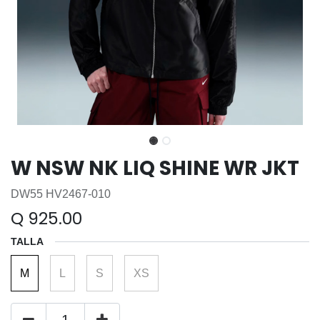
W NSW NK LIQ SHINE WR JKT
DW55 HV2467-010
Q
925.00
TALLA
M
L
S
XS