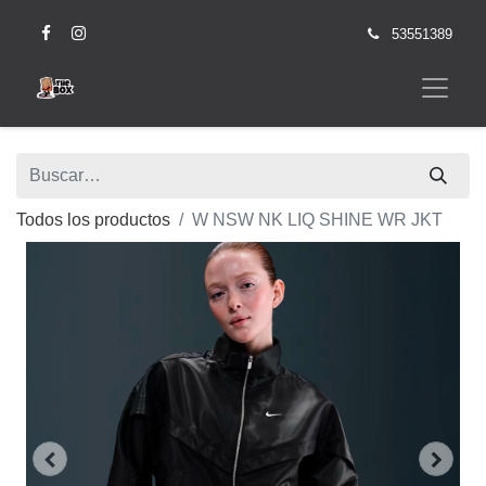
53551389
Todos los productos
W NSW NK LIQ SHINE WR JKT