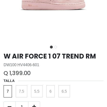
W AIR FORCE 1 07 TREND RM
DW100 HV4406-601
Q
1,399.00
TALLA
7
7.5
5.5
6
6.5