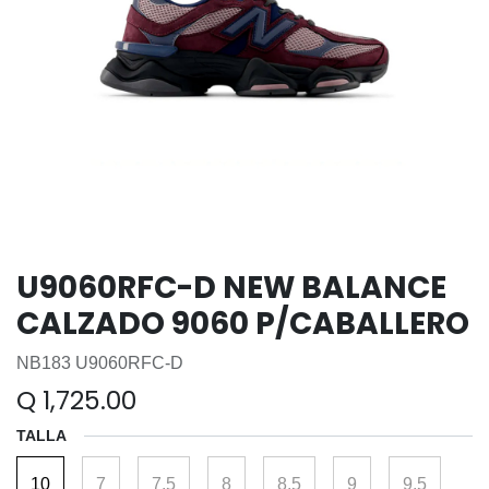
U9060RFC-D NEW BALANCE
CALZADO 9060 P/CABALLERO
NB183 U9060RFC-D
Q
1,725.00
TALLA
10
7
7.5
8
8.5
9
9.5