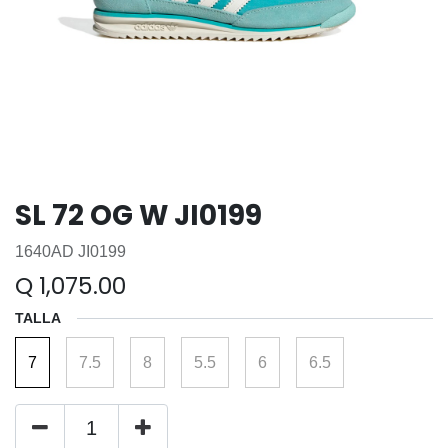
SL 72 OG W JI0199
1640AD JI0199
Q
1,075.00
TALLA
7
7.5
8
5.5
6
6.5