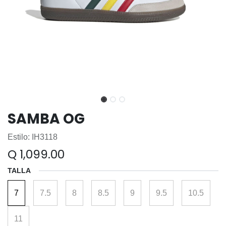
SAMBA OG
Estilo: IH3118
Q
1,099.00
TALLA
7
7.5
8
8.5
9
9.5
10.5
11