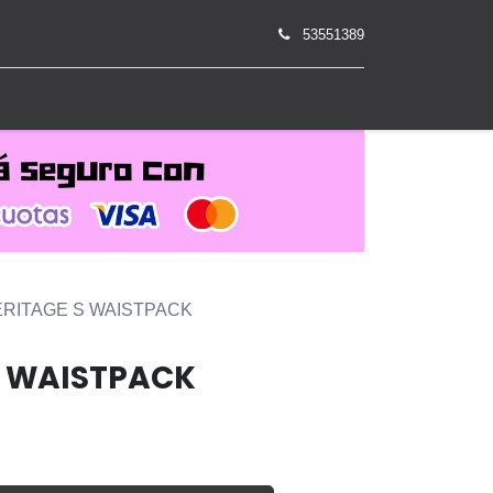
53551389
0
ERITAGE S WAISTPACK
S WAISTPACK