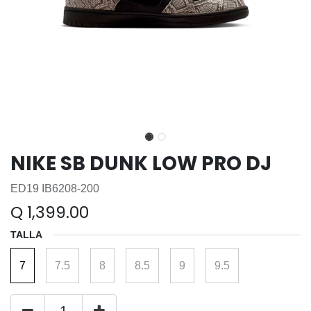
NIKE SB DUNK LOW PRO DJ
ED19 IB6208-200
Q
1,399.00
TALLA
7
7.5
8
8.5
9
9.5