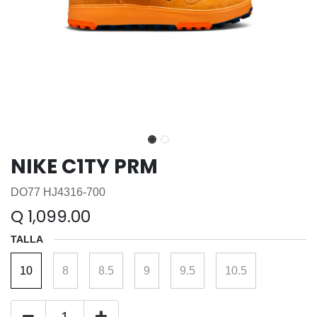
NIKE C1TY PRM
DO77 HJ4316-700
Q
1,099.00
TALLA
10
8
8.5
9
9.5
10.5