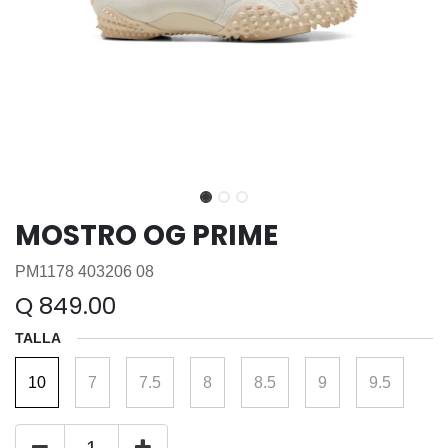
MOSTRO OG PRIME
PM1178 403206 08
Q
849.00
TALLA
10
7
7.5
8
8.5
9
9.5