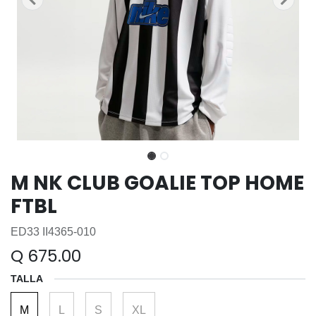
M NK CLUB GOALIE TOP HOME
FTBL
ED33 II4365-010
Q
675.00
TALLA
M
L
S
XL