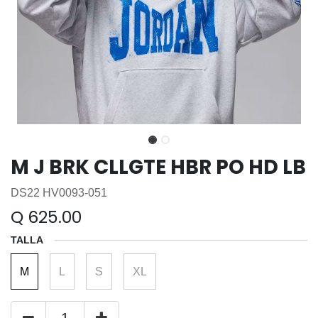
M J BRK CLLGTE HBR PO HD LB
DS22 HV0093-051
Q
625.00
TALLA
M
L
S
XL