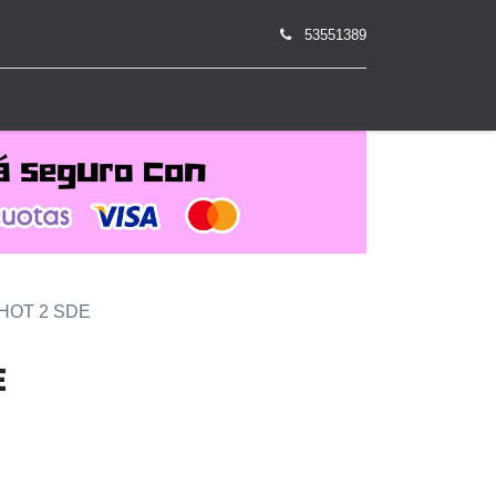
53551389
0
HOT 2 SDE
E