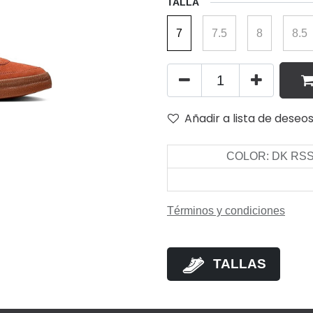
TALLA
7
7.5
8
8.5
Añadir a lista de deseo
COLOR
:
DK RS
Términos y condiciones
TALLAS