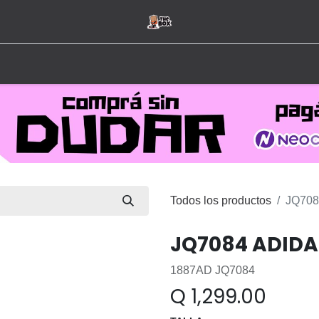
Inicio
Tienda
Hombre
Mujer
Marcas
Todos los productos
JQ70
JQ7084 ADIDA
1887AD JQ7084
Q
1,299.00