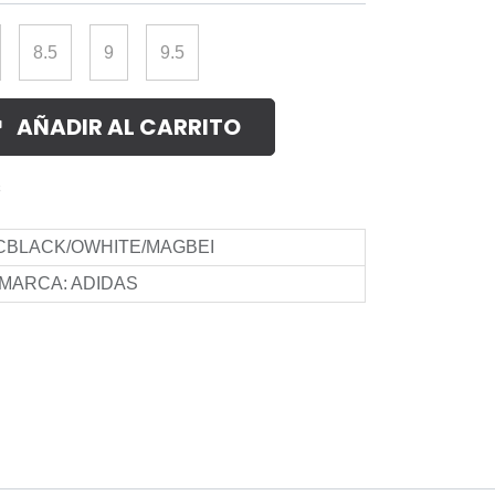
8.5
9
9.5
AÑADIR AL CARRITO
s
CBLACK/OWHITE/MAGBEI
MARCA
:
ADIDAS