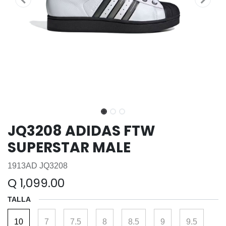
JQ3208 ADIDAS FTW
SUPERSTAR MALE
1913AD JQ3208
Q
1,099.00
TALLA
10
7
7.5
8
8.5
9
9.5