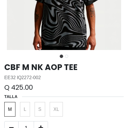
CBF M NK AOP TEE
EE32 IQ2272-002
Q
425.00
TALLA
M
L
S
XL