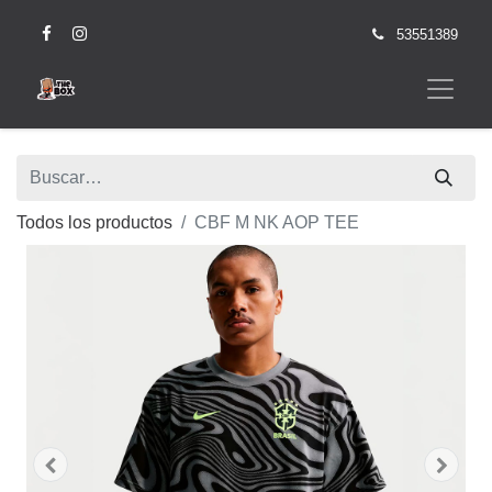
53551389
Todos los productos
CBF M NK AOP TEE