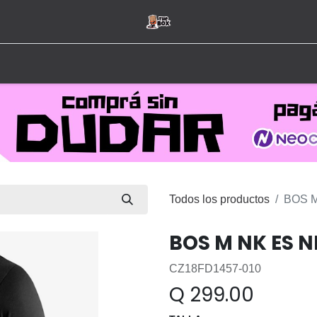
Inicio
Tienda
Hombre
Mujer
Marcas
Todos los productos
BOS M
BOS M NK ES N
CZ18FD1457-010
Q
299.00