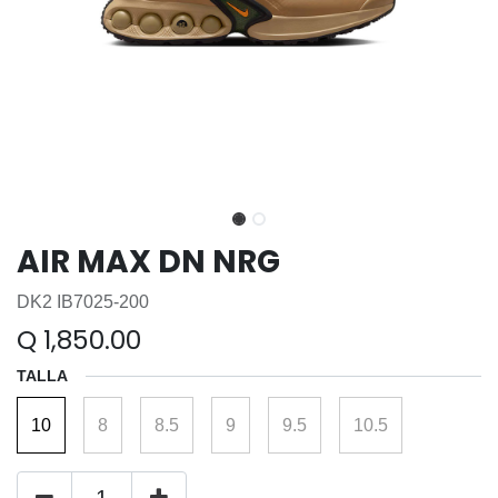
AIR MAX DN NRG
DK2 IB7025-200
Q
1,850.00
TALLA
10
8
8.5
9
9.5
10.5