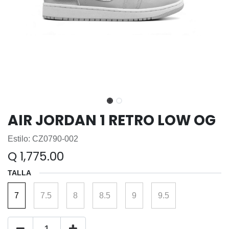
AIR JORDAN 1 RETRO LOW OG
Estilo: CZ0790-002
Q
1,775.00
TALLA
7
7.5
8
8.5
9
9.5