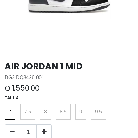
AIR JORDAN 1 MID
DG2 DQ8426-001
Q
1,550.00
TALLA
7
7.5
8
8.5
9
9.5