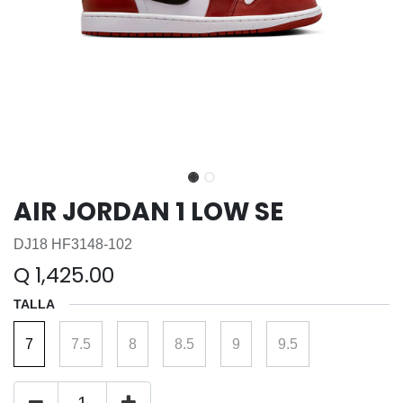
AIR JORDAN 1 LOW SE
DJ18 HF3148-102
Q
1,425.00
TALLA
7
7.5
8
8.5
9
9.5