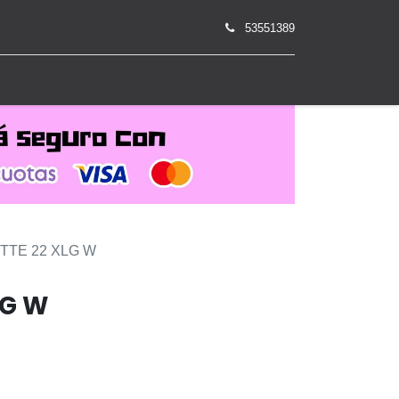
53551389
0
TTE 22 XLG W
LG W