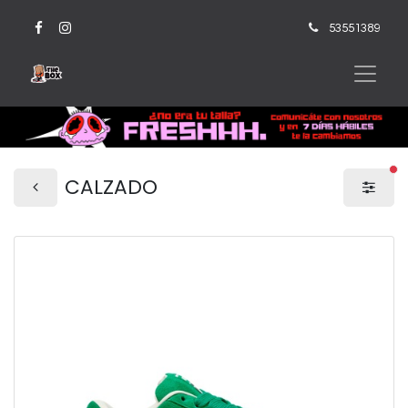
53551389
fi
CALZADO