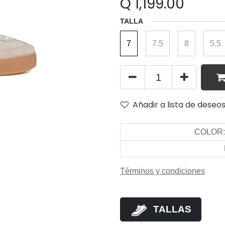
Q
1,199.00
TALLA
7
7.5
8
5.5
Añadir a lista de deseo
COLOR
Términos y condiciones
TALLAS