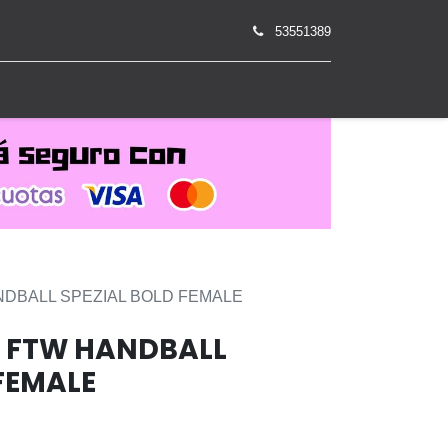
53551389
0
NDBALL SPEZIAL BOLD FEMALE
S FTW HANDBALL
FEMALE