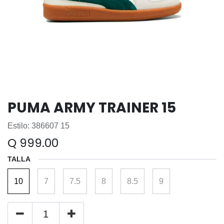
PUMA ARMY TRAINER 15
Estilo: 386607 15
Q
999.00
TALLA
10
7
7.5
8
8.5
9