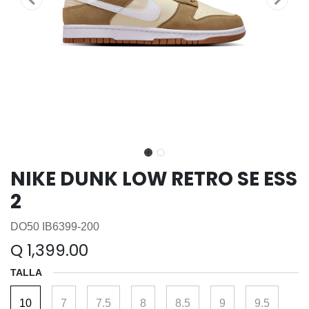
NIKE DUNK LOW RETRO SE ESS
2
DO50 IB6399-200
Q
1,399.00
TALLA
10
7
7.5
8
8.5
9
9.5