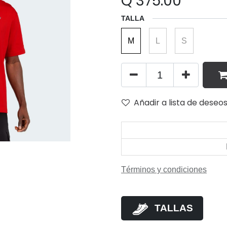
Q
375.00
TALLA
M
L
S
Añadir a lista de deseo
Términos y condiciones
TALLAS