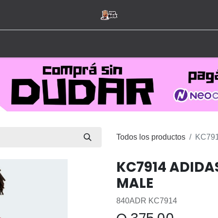
Inicio
Tienda
Hombre
Mujer
Marcas
Todos los productos
KC791
KC7914 ADIDAS
MALE
840ADR KC7914