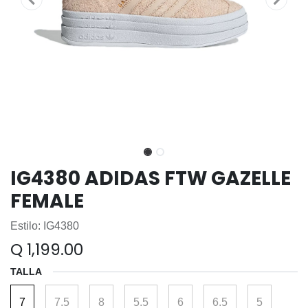
IG4380 ADIDAS FTW GAZELLE
FEMALE
Estilo: IG4380
Q
1,199.00
TALLA
7
7.5
8
5.5
6
6.5
5