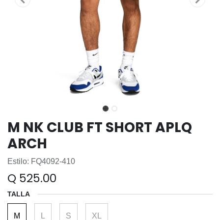
M NK CLUB FT SHORT APLQ
ARCH
Estilo: FQ4092-410
Q
525.00
TALLA
M
L
S
XL