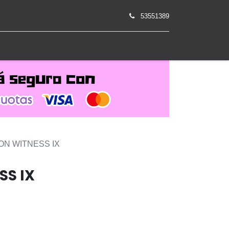
53551389
0
ON WITNESS IX
SS IX